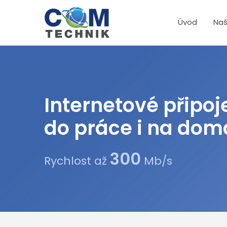
Úvod
Naš
Internetové připoj
do práce i na dom
300
Rychlost až
Mb/s