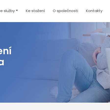
e služby
Ke stažení
O společnosti
Kontakty
ení
a